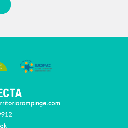
ECTA
rritoriorampinge.com
9912
ok