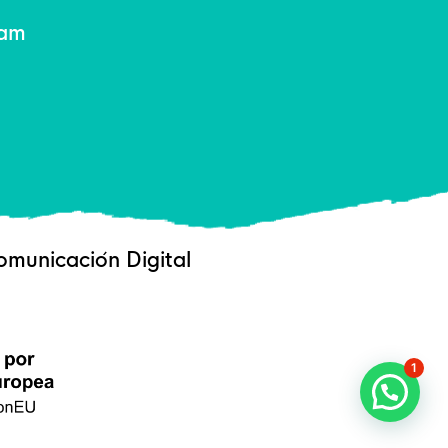
ram
municación Digital
1