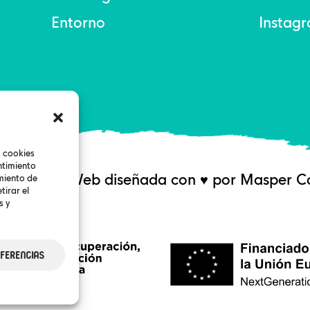
Entorno
Instag
s cookies
ntimiento
 Rampinge. Web diseñada con ♥ por Masper Co
miento de
tirar el
s y
eferencias