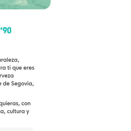
“90
uraleza,
a ti que eres
erveza
e de Segovia,
quieras, con
a, cultura y