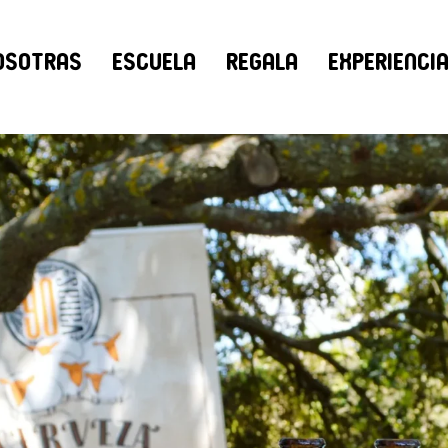
osotras
Escuela
Regala
Experienci