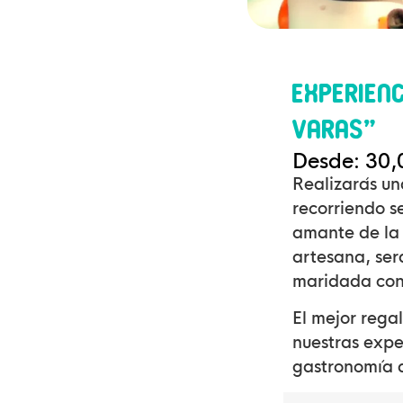
Experien
Varas”
Desde:
30,
Realizarás un
recorriendo s
amante de la 
artesana, ser
maridada con 
El mejor rega
nuestras expe
gastronomía d